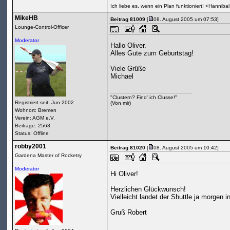
Ich liebe es, wenn ein Plan funktioniert! <Hanniba
MikeHB
Beitrag 81009
[
08. August 2005 um 07:53]
Lounge-Control-Officer
Moderator
Hallo Oliver.
Alles Gute zum Geburtstag!
Viele Grüße
Michael
"Clustern? Find' ich Clusse!"
Registriert seit: Jun 2002
(Von mir)
Wohnort: Bremen
Verein: AGM e.V.
Beiträge: 2563
Status: Offline
robby2001
Beitrag 81020
[
08. August 2005 um 10:42]
Gardena Master of Rocketry
Moderator
Hi Oliver!
Herzlichen Glückwunsch!
Vielleicht landet der Shuttle ja morgen in
Gruß Robert