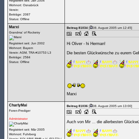
Registriert seit: Jan 2004
Wohnort: Osnabrück
Verein:
Beiträge: 2087
Status: Offline
Marxi
Beitrag 81034
[
08. August 2005 um 12:45]
Grandma' of Rocketry
Hi Oliver - hi Herman!
Registriert seit: Jun 2002
Wohnort: Bayern
Die besten Glückwünsche zu eurem Geb
Verein: AGM, TRA #10753 L3
Beiträge: 2584
Status: Offline
Marxi
CharlyMai
Beitrag 81036
[
08. August 2005 um 13:00]
Foren-Prediger
Administrator
Auch von Mir ... die allerbesten Glückw
Registriert seit: Mär 2005
Wohnort: Fuhrberg
Verein: SOLARIS-RMB e.V. (P2;T2) /