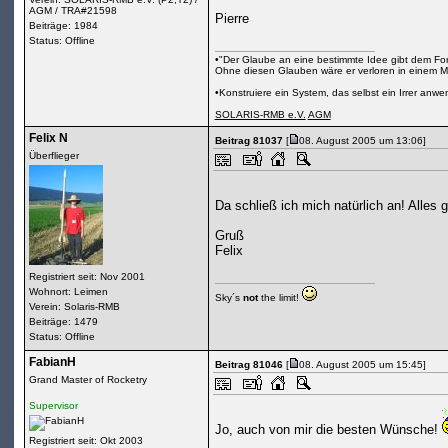
AGM / TRA#21598
Pierre
Beiträge: 1984
Status: Offline
•"Der Glaube an eine bestimmte Idee gibt dem Fors
Ohne diesen Glauben wäre er verloren in einem M
•Konstruiere ein System, das selbst ein Irrer anw
SOLARIS-RMB e.V.
AGM
Felix N
Beitrag 81037
[
08. August 2005 um 13:06]
Überflieger
Da schließ ich mich natürlich an! Alles
Gruß
Felix
Registriert seit: Nov 2001
Wohnort: Leimen
Sky´s
not
the limit!
Verein: Solaris-RMB
Beiträge: 1479
Status: Offline
FabianH
Beitrag 81046
[
08. August 2005 um 15:45]
Grand Master of Rocketry
Supervisor
Jo, auch von mir die besten Wünsche!
Registriert seit: Okt 2003