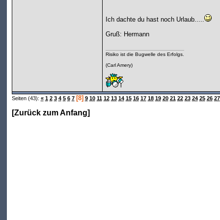
Ich dachte du hast noch Urlaub.....
Gruß: Hermann
Risiko ist die Bugwelle des Erfolgs.
(Carl Amery)
[8]
Seiten (43):
«
1
2
3
4
5
6
7
9
10
11
12
13
14
15
16
17
18
19
20
21
22
23
24
25
26
27
[
Zurück zum Anfang
]