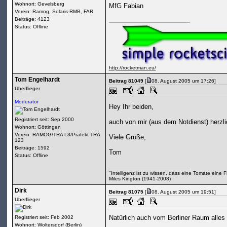
Wohnort: Gevelsberg
MfG Fabian
Verein: Ramog, Solaris-RMB, FAR
Beiträge: 4123
Status: Offline
http://rocketman.eu/
Tom Engelhardt
Beitrag 81049
[
08. August 2005 um 17:26]
Überflieger
Moderator
Hey Ihr beiden,
Registriert seit: Sep 2000
auch von mir (aus dem Notdienst) herzl
Wohnort: Göttingen
Verein: RAMOG/TRA L3/Präfekt TRA
Viele Grüße,
123
Beiträge: 1592
Tom
Status: Offline
"Intelligenz ist zu wissen, dass eine Tomate eine Fru
Miles Kington (1941-2008)
Dirk
Beitrag 81075
[
08. August 2005 um 19:51]
Überflieger
Natürlich auch vom Berliner Raum alles
Registriert seit: Feb 2002
Wohnort: Woltersdorf (Berlin)