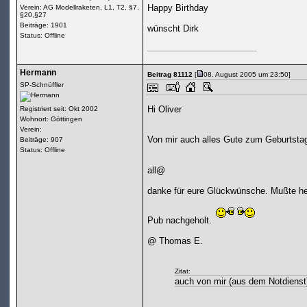
Happy Birthday
Verein: AG Modellraketen, L1, T2, §7,
§20,§27
Beiträge: 1901
wünscht Dirk
Status: Offline
Hermann
Beitrag 81112
[
08. August 2005 um 23:50]
SP-Schnüffler
Hi Oliver
Registriert seit: Okt 2002
Wohnort: Göttingen
Verein:
Von mir auch alles Gute zum Geburtsta
Beiträge: 907
Status: Offline
all@
danke für eure Glückwünsche. Mußte heu
Pub nachgeholt.
@ Thomas E.
Zitat:
auch von mir (aus dem Notdienst