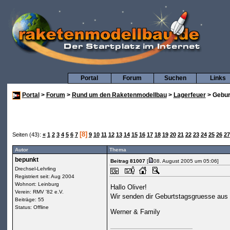
Portal
Forum
Suchen
Links
Portal
>
Forum
>
Rund um den Raketenmodellbau
>
Lagerfeuer
> Gebur
[8]
Seiten (43):
«
1
2
3
4
5
6
7
9
10
11
12
13
14
15
16
17
18
19
20
21
22
23
24
25
26
27
Autor
Thema
bepunkt
Beitrag 81007
[
08. August 2005 um 05:06]
Drechsel-Lehrling
Registriert seit: Aug 2004
Wohnort: Leinburg
Hallo Oliver!
Verein: RMV '82 e.V.
Wir senden dir Geburtstagsgruesse aus
Beiträge: 55
Status: Offline
Werner & Family