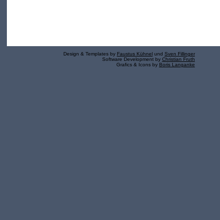
Design & Templates by
Faustus Kühnel
und
Sven Fillinger
Software Development by
Christian Fruth
Grafics & Icons by
Boris Langanke