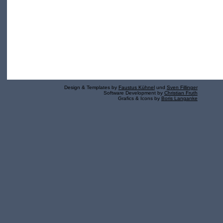
Design & Templates by
Faustus Kühnel
und
Sven Fillinger
Software Development by
Christian Fruth
Grafics & Icons by
Boris Langanke