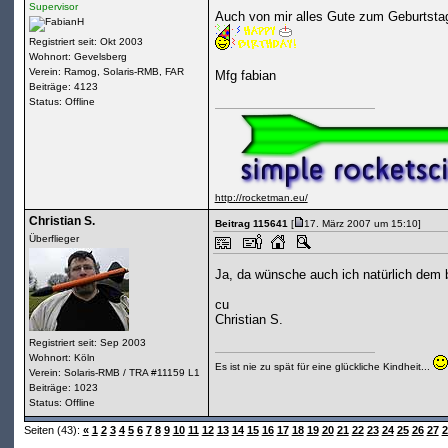
Supervisor
Auch von mir alles Gute zum Geburtsta
Registriert seit: Okt 2003
Wohnort: Gevelsberg
Verein: Ramog, Solaris-RMB, FAR
Mfg fabian
Beiträge: 4123
Status: Offline
http://rocketman.eu/
Christian S.
Beitrag 115641
[
17. März 2007 um 15:10]
Überflieger
Ja, da wünsche auch ich natürlich dem 
cu
Christian S.
Registriert seit: Sep 2003
Wohnort: Köln
Es ist nie zu spät für eine glückliche Kindheit...
Verein: Solaris-RMB / TRA #11159 L1
Beiträge: 1023
Status: Offline
Seiten (43):
«
1
2
3
4
5
6
7
8
9
10
11
12
13
14
15
16
17
18
19
20
21
22
23
24
25
26
27
2