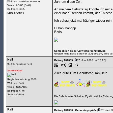
Jahr um diese Zeit.
Wohnort: Iserlohn-Letmathe
Verein: ADAC (Gold)
An meinem Geburtstag konnte ich mir s
Beiträge: 2305
einer nach Iserlohn kommt, der Chinese 
Status: Offline
Ich schau jetzt mal häufiger wieder rein .
Hubahubahopp
Boris
Schrecklich diese Umweltverschmutzung:
Gestern eine Dose Sardinen aufgemacht, alles volle
Neil
Beitrag 101089
[
07. Juni 2006 um 16:12]
99.9% harmless nerd
Administrator
Alles gute zum Geburtstag Jan-Hein.
Registriert seit: Aug 2000
Wohnort: Delft
Verein: SOLARIS
Beiträge: 7776
Status: Offline
Die Erde ist eine Scheibe. Egal in welche Richtun
Ralf
Beitrag 101090
, Geburstagsgrüße
[
07. Juni 