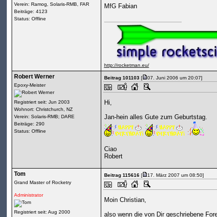
Verein: Ramog, Solaris-RMB, FAR
MfG Fabian
Beiträge: 4123
Status: Offline
http://rocketman.eu/
Robert Werner
Beitrag 101103
[
07. Juni 2006 um 20:07]
Epoxy-Meister
Hi,
Registriert seit: Jun 2003
Wohnort: Christchurch, NZ
Jan-hein alles Gute zum Geburtstag.
Verein: Solaris-RMB; DARE
Beiträge: 290
Status: Offline
Ciao
Robert
Tom
Beitrag 115616
[
17. März 2007 um 08:50]
Grand Master of Rocketry
Administrator
Moin Christian,
Registriert seit: Aug 2000
also wenn die von Dir geschriebene Fore