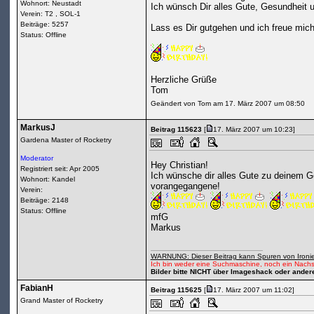
Wohnort: Neustadt
Ich wünsch Dir alles Gute, Gesundheit un
Verein: T2 , SOL-1
Beiträge: 5257
Lass es Dir gutgehen und ich freue mich
Status: Offline
Herzliche Grüße
Tom
Geändert von Tom am 17. März 2007 um 08:50
MarkusJ
Beitrag 115623
[
17. März 2007 um 10:23]
Gardena Master of Rocketry
Moderator
Hey Christian!
Registriert seit: Apr 2005
Ich wünsche dir alles Gute zu deinem G
Wohnort: Kandel
vorangegangene!
Verein:
Beiträge: 2148
Status: Offline
mfG
Markus
WARNUNG: Dieser Beitrag kann Spuren von Ironie
Ich bin weder eine Suchmaschine, noch ein Nachs
Bilder bitte NICHT über Imageshack oder ander
FabianH
Beitrag 115625
[
17. März 2007 um 11:02]
Grand Master of Rocketry