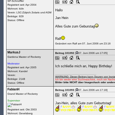
SP-Schnüffler
Registriert seit: Apr 2004
Wohnort: köln
Hallo
Verein: LSC-Zülpich,Solaris und AGM
Beiträge: 929
Jan Hein
Status: Offline
Alles Gute zum Geburstag
Ralf
Geändert von Ralf am 07. Juni 2006 um 23:16
MarkusJ
Beitrag 101092
[
07. Juni 2006 um 17:05]
Gardena Master of Rocketry
Moderator
Ich schließe mich an, Happy Birthday!
Registriert seit: Apr 2005
Wohnort: Kandel
Verein:
WARNUNG: Dieser Beitrag kann Spuren von Ironie
Beiträge: 2148
Ich bin weder eine Suchmaschine, noch ein Nachs
Bilder bitte NICHT über Imageshack oder ander
Status: Offline
FabianH
Beitrag 101093
[
07. Juni 2006 um 17:18]
Grand Master of Rocketry
Supervisor
Jan-Hein, alles Gute zum Geburtstag!
Registriert seit: Okt 2003
Wohnort: Gevelsberg