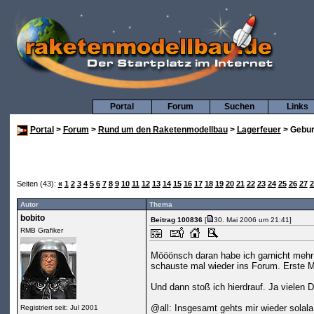
Portal
Forum
Suchen
Links
Portal
>
Forum
>
Rund um den Raketenmodellbau
>
Lagerfeuer
> Gebur
Seiten (43):
«
1
2
3
4
5
6
7
8
9
10
11
12
13
14
15
16
17
18
19
20
21
22
23
24
25
26
27
2
Autor
Thema
bobito
Beitrag 100836
[
30. Mai 2006 um 21:41]
RMB Grafiker
Mööönsch daran habe ich garnicht mehr 
schauste mal wieder ins Forum. Erste M
Und dann stoß ich hierdrauf. Ja vielen 
@all: Insgesamt gehts mir wieder solala
Registriert seit: Jul 2001