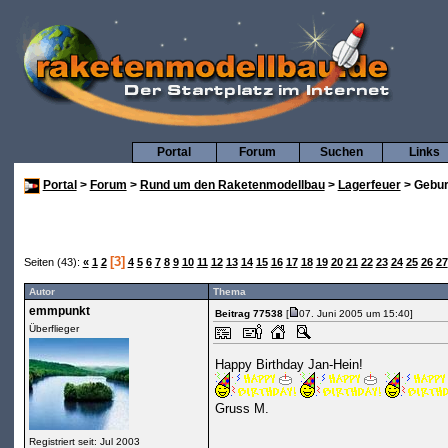
Portal
Forum
Suchen
Links
Portal
>
Forum
>
Rund um den Raketenmodellbau
>
Lagerfeuer
> Gebur
[3]
Seiten (43):
«
1
2
4
5
6
7
8
9
10
11
12
13
14
15
16
17
18
19
20
21
22
23
24
25
26
27
Autor
Thema
emmpunkt
Beitrag 77538
[
07. Juni 2005 um 15:40]
Überflieger
Happy Birthday Jan-Hein!
Gruss M.
Registriert seit: Jul 2003