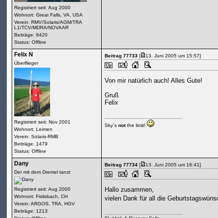
Registriert seit: Aug 2000
Wohnort: Great Falls, VA, USA
Verein: RMV/Solaris/AGM/TRA
L1/TCV/MDRA/NOVAAR
Beiträge: 8420
Status: Offline
Felix N
Beitrag 77733
[
13. Juni 2005 um 15:57]
Überflieger
Von mir natürlich auch! Alles Gute!
Gruß
Felix
Registriert seit: Nov 2001
Sky´s
not
the limit!
Wohnort: Leimen
Verein: Solaris-RMB
Beiträge: 1479
Status: Offline
Dany
Beitrag 77734
[
13. Juni 2005 um 16:41]
Der mit dem Dremel tanzt
Hallo zusammen,
Registriert seit: Aug 2000
Wohnort: Fislisbach, CH
vielen Dank für all die Geburtstagswün
Verein: ARGOS, TRA, HGV
Beiträge: 1213