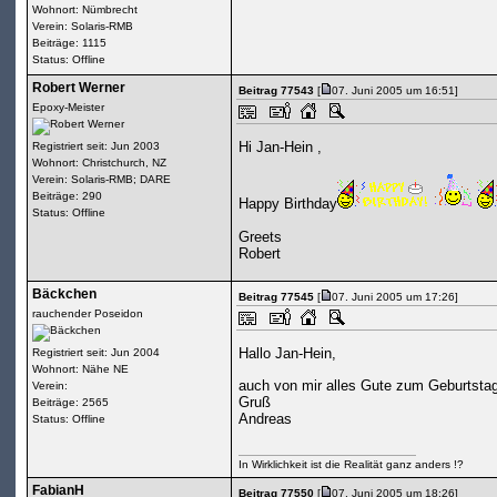
Wohnort: Nümbrecht
Verein: Solaris-RMB
Beiträge: 1115
Status: Offline
Robert Werner
Beitrag 77543
[
07. Juni 2005 um 16:51]
Epoxy-Meister
Hi Jan-Hein ,
Registriert seit: Jun 2003
Wohnort: Christchurch, NZ
Verein: Solaris-RMB; DARE
Beiträge: 290
Happy Birthday
Status: Offline
Greets
Robert
Bäckchen
Beitrag 77545
[
07. Juni 2005 um 17:26]
rauchender Poseidon
Hallo Jan-Hein,
Registriert seit: Jun 2004
Wohnort: Nähe NE
auch von mir alles Gute zum Geburtsta
Verein:
Gruß
Beiträge: 2565
Andreas
Status: Offline
In Wirklichkeit ist die Realität ganz anders !?
FabianH
Beitrag 77550
[
07. Juni 2005 um 18:26]