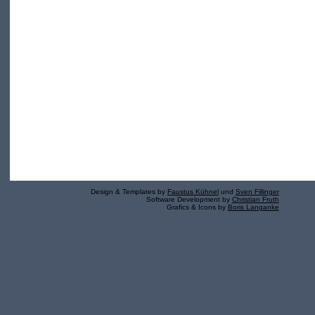
Design & Templates by
Faustus Kühnel
und
Sven Fillinger
Software Development by
Christian Fruth
Grafics & Icons by
Boris Langanke