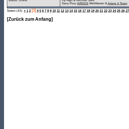
Status: Offline
Fly High & Recover Safe
Dany Flury (
ARGOS
WebMaster &
Ariane 4 Team
,
[3]
Seiten (43):
«
1
2
4
5
6
7
8
9
10
11
12
13
14
15
16
17
18
19
20
21
22
23
24
25
26
27
[
Zurück zum Anfang
]