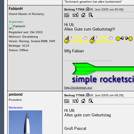
'Technisch gesehen hat alles funktioniert!'
FabianH
Beitrag 77566
[
08. Juni 2005 um 00:46]
Grand Master of Rocketry
Supervisor
Hi Uli,
Alles Gute zum Geburtstag!!!
Registriert seit: Okt 2003
Wohnort: Gevelsberg
Verein: Ramog, Solaris-RMB, FAR
Beiträge: 4123
Status: Offline
Mfg Fabian
http://rocketman.eu/
pmbond
Beitrag 77568
[
08. Juni 2005 um 06:26]
Poseidon
Moderator
Hi Ulli
Alles gute zum Geburtstag.
Gruß Pascal