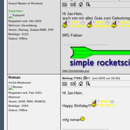
Grand Master of Rocketry
Supervisor
Hi Jan-Hein,
auch von mir alles Gute zum Geburtsta
Registriert seit: Okt 2003
Wohnort: Gevelsberg
Verein: Ramog, Solaris-RMB, FAR
Beiträge: 4123
MfG Fabian
Status: Offline
http://rocketman.eu/
Roman
Beitrag 77551
[
07. Juni 2005 um 18:40]
Archiv-Moderator
Hi Jan-Hein,
Registriert seit: Feb 2001
Wohnort:
Verein: AGM, RMV, RAMOG
Happy Birthday!!!
Beiträge: 2063
Status: Offline
mfg roman