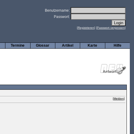
Benutzername:
Passwort:
[
Registrieren
] [
Passwort vergessen
]
Termine
Glossar
Artikel
Karte
Hilfe
[
Melden
]