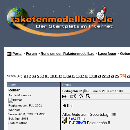
Portal
>
Forum
>
Rund um den Raketenmodellbau
>
Lagerfeuer
> Gebur
[26]
Seiten (43):
«
1
2
3
4
5
6
7
8
9
10
11
12
13
14
15
16
17
18
19
20
21
22
23
24
25
2
Autor
Thema
Roman
Beitrag 94202
[
23. Januar 2006 um 16:03]
Archiv-Moderator
Hi Kai,
Registriert seit: Feb 2001
Wohnort:
Alles Gute zum Geburtstag !!!!!!!
Verein: AGM, RMV, RAMOG
Beiträge: 2063
Feier schön !!
Status: Offline