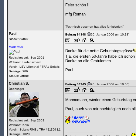
Feier schön !!
mfg Roman
'Technisch gesehen hat alles funktioniert!'
Paul
Beitrag 94348
[
26. Januar 2006 um 10:18]
SP-Schnüffler
Moderator
Danke für die nette Geburtstagsgrüsse
Tja, die ersten 50-Jahre habe ich schon 
Registriert seit: Sep 2001
Danke an alle Gratulanten
Wohnort: Lüdenscheid
Verein: LSV Lilienthal / TRA / Solaris
Paul
Beiträge: 906
Status: Offline
Christian S.
Beitrag 94349
[
26. Januar 2006 um 10:56]
Überflieger
Mannomann, wieder einen Geburtstag ver
Paul, auch von mir nachträglich noch all
Registriert seit: Sep 2003
Wohnort: Köln
Verein: Solaris-RMB / TRA #11159 L1
Beiträge: 1023