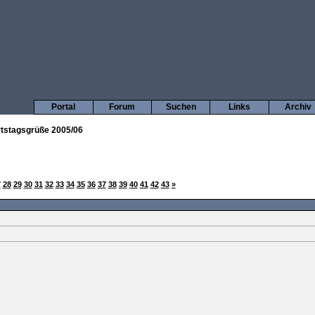
Portal
Forum
Suchen
Links
Archiv
tstagsgrüße 2005/06
7
28
29
30
31
32
33
34
35
36
37
38
39
40
41
42
43
»