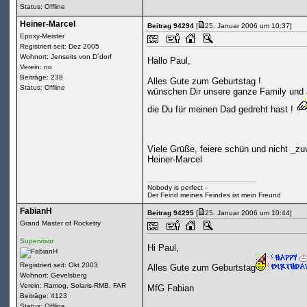
Status: Offline
Heiner-Marcel
Beitrag 94294
[
25. Januar 2006 um 10:37]
Epoxy-Meister
Registriert seit: Dez 2005
Wohnort: Jenseits von D´dorf
Hallo Paul,
Verein: no
Beiträge: 238
Alles Gute zum Geburtstag !
Status: Offline
wünschen Dir unsere ganze Family und a
die Du für meinen Dad gedreht hast !
Viele Grüße, feiere schün und nicht _zu
Heiner-Marcel
Nobody is perfect -
Der Feind meines Feindes ist mein Freund
FabianH
Beitrag 94295
[
25. Januar 2006 um 10:44]
Grand Master of Rocketry
Supervisor
Hi Paul,
Registriert seit: Okt 2003
Alles Gute zum Geburtstag
Wohnort: Gevelsberg
Verein: Ramog, Solaris-RMB, FAR
MfG Fabian
Beiträge: 4123
Status: Offline