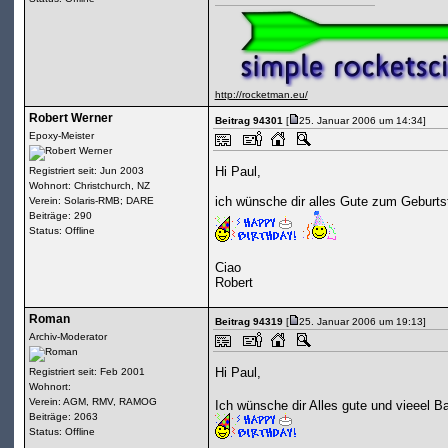
http://rocketman.eu/
Robert Werner
Beitrag 94301
[
25. Januar 2006 um 14:34]
Epoxy-Meister
Hi Paul,
Registriert seit: Jun 2003
Wohnort: Christchurch, NZ
ich wünsche dir alles Gute zum Geburts
Verein: Solaris-RMB; DARE
Beiträge: 290
Status: Offline
Ciao
Robert
Roman
Beitrag 94319
[
25. Januar 2006 um 19:13]
Archiv-Moderator
Hi Paul,
Registriert seit: Feb 2001
Wohnort:
Verein: AGM, RMV, RAMOG
Ich wünsche dir Alles gute und vieeel B
Beiträge: 2063
Status: Offline