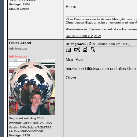
Beiträge: 1984
Pierre
Status: Offline
•"Der Glaube an eine bestimmte Idee gibt dem Fors
Ohne diesen Glauben wäre er verloren in einem M
•Konstruiere ein System, das selbst ein Irrer anw
SOLARIS-RMB e.V.
AGM
Oliver Arend
Beitrag 94292
[
25. Januar 2006 um 10:19]
Administrator
Administrator
Moin Paul,
herzlichen Glückwunsch und alles Gute
Oliver
Registriert seit: Aug 2000
Wohnort: Great Falls, VA, USA
Verein: RMV/Solaris/AGM/TRA
L1/TCV/MDRA/NOVAAR
Beiträge: 8420