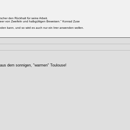
cher den Rückhalt für seine Arbeit.
eer von Zweifeln und halbgültigen Beweisen." Konrad Zuse
enden kann, und so wird es auch nur ein Irrer anwenden wollen.
 aus dem sonnigen, "warmen" Toulouse!