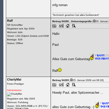
mfg roman
'Technisch gesehen hat alles funktioniert!'
Ralf
Beitrag 94280
, Geburstagsgrüße
[
25. Januar
SP-Schnüffler
Registriert seit: Apr 2004
Wohnort: köln
Hallo
Verein: LSC-Zülpich,Solaris und AGM
Beiträge: 929
Status: Offline
Paul
Alles Gute zum Geburstag
Ralf
CharlyMai
Beitrag 94289
[
25. Januar 2006 um 08:30]
Foren-Prediger
Administrator
Howdy Paul, alter Spitzenmacher ...
Registriert seit: Mär 2005
Wohnort: Fuhrberg
Verein: SOLARIS-RMB e.V. (P2;T2) /
alles Gute zum Geburtstag :-)
AGM / TRA#21598