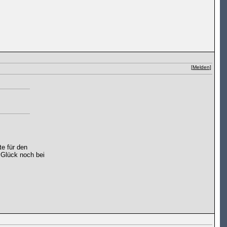
[
Melden
]
te für den
l Glück noch bei