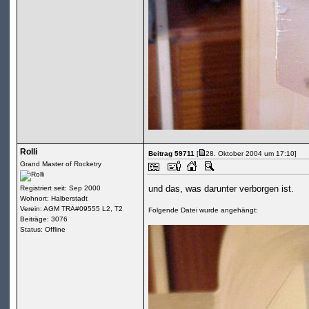
Rolli
Beitrag 59711
[
28. Oktober 2004 um 17:10]
Grand Master of Rocketry
und das, was darunter verborgen ist.
Registriert seit: Sep 2000
Wohnort: Halberstadt
Verein: AGM TRA#09555 L2, T2
Folgende Datei wurde angehängt:
Beiträge: 3076
Status: Offline