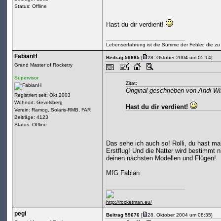
Status: Offline
Hast du dir verdient!
Lebenserfahrung ist die Summe der Fehler, die zu
FabianH
Beitrag 59665
[
28. Oktober 2004 um 05:14]
Grand Master of Rocketry
Supervisor
Zitat:
Original geschrieben von Andi Wi
Registriert seit: Okt 2003
Wohnort: Gevelsberg
Hast du dir verdient!
Verein: Ramog, Solaris-RMB, FAR
Beiträge: 4123
Status: Offline
Das sehe ich auch so! Rolli, du hast ma
Erstflug! Und die Natter wird bestimmt 
deinen nächsten Modellen und Flügen!
MfG Fabian
http://rocketman.eu/
pegi
Beitrag 59676
[
28. Oktober 2004 um 08:35]