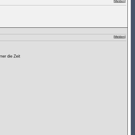
[
Melden
]
[
Melden
]
mer die Zeit