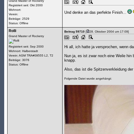
Grand Master of Rocketry
Registriert seit: Okt 2000
Wohnort:
Und denke an das perfekte Finish...
Verein:
Beiträge: 2529
Status: Offline
Rolli
Beitrag 59710
[
28. Oktober 2004 um 17:09]
Grand Master of Rocketry
Hi all, ich hatte ja versprochen, wenn d
Registriert seit: Sep 2000
Wohnort: Halberstadt
Nun ja, es ist zwar noch eine Weile hin
Verein: AGM TRA#09555 L2, T2
knapp.
Beiträge: 3076
Status: Offline
Also, das ist die Spitzenverkleidung de
Folgende Datei wurde angehängt: