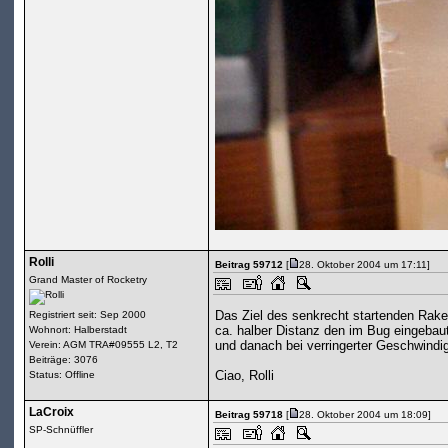
Rolli
Beitrag 59712
[
28. Oktober 2004 um 17:11]
Grand Master of Rocketry
Das Ziel des senkrecht startenden Rake
Registriert seit: Sep 2000
ca. halber Distanz den im Bug eingebau
Wohnort: Halberstadt
und danach bei verringerter Geschwindig
Verein: AGM TRA#09555 L2, T2
Beiträge: 3076
Ciao, Rolli
Status: Offline
LaCroix
Beitrag 59718
[
28. Oktober 2004 um 18:09]
SP-Schnüffler