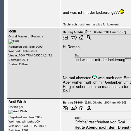
und was ist mit der lackierung???
'Technisch gesehen hat alles funktioniert!'
Rolli
Beitrag 59644
[
27. Oktober 2004 um 17:27]
Grand Master of Rocketry
Hi Roman,
Registriert seit: Sep 2000
Wohnort: Halberstadt
Verein: AGM TRA#09555 L2, T2
Zitat:
und was ist mit der lackierung??
Beiträge: 3076
Status: Offline
Na mal abwarten
was nach dem Erstfl
Aber vorher muß ich mir Gedanken um d
Es gibt schon noch so manches zu tun.
Rolli
Andi Wirth
Beitrag 59660
[
28. Oktober 2004 um 00:16]
Überflieger
Registriert seit: Nov 2002
Zitat:
Wohnort: Winterthur/CH
Original geschrieben von Rolli
Verein: ARGOS, TRA, MGSU
Heute Abend nach dem Dienst g
Beiträge: 1262