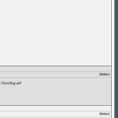
[
Melden
]
 Sturzflug auf
[
Melden
]