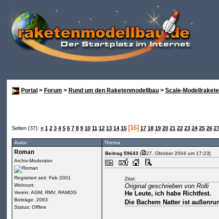
Portal
>
Forum
>
Rund um den Raketenmodellbau
>
Scale-Modellraket
[16]
Seiten (37):
«
1
2
3
4
5
6
7
8
9
10
11
12
13
14
15
17
18
19
20
21
22
23
24
25
26
2
Autor
Thema
Roman
Beitrag 59643
[
27. Oktober 2004 um 17:23]
Archiv-Moderator
Registriert seit: Feb 2001
Zitat:
Wohnort:
Original geschrieben von Rolli
Verein: AGM, RMV, RAMOG
He Leute, ich habe Richtfest.
Beiträge: 2063
Die Bachem Natter ist außenru
Status: Offline