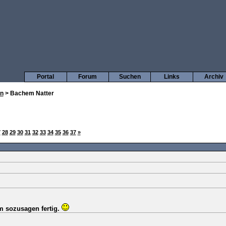
Portal
Forum
Suchen
Links
Archiv
en
> Bachem Natter
7
28
29
30
31
32
33
34
35
36
37
»
m sozusagen fertig.