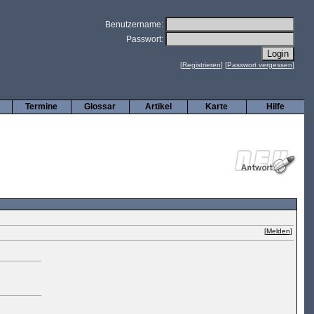
Benutzername:
Passwort:
[
Registrieren
] [
Passwort vergessen
]
Termine
Glossar
Artikel
Karte
Hilfe
[
Melden
]