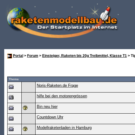
Portal
>
Forum
>
Einsteiger, Raketen bis 20g Treibmittel, Klasse T1
> Ti
Thema
Noris-Raketen.de Frage
hilfe bei den motorengrössen
Bin neu hier
Countdown Uhr
Modellraketenladen in Hamburg