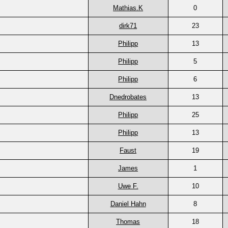
Mathias.K
0
dirk71
23
Philipp
13
Philipp
5
Philipp
6
Dnedrobates
13
Philipp
25
Philipp
13
Faust
19
James
1
Uwe F.
10
Daniel Hahn
8
Thomas
18