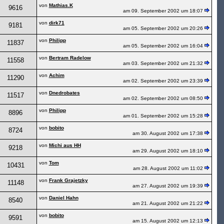
von
Mathias.K
9616
am 09. September 2002 um 18:07
von
dirk71
9181
am 05. September 2002 um 20:26
von
Philipp
11837
am 05. September 2002 um 16:04
von
Bertram Radelow
11558
am 03. September 2002 um 21:32
von
Achim
11290
am 02. September 2002 um 23:39
von
Dnedrobates
11517
am 02. September 2002 um 08:50
von
Philipp
8896
am 01. September 2002 um 15:28
von
bobito
8724
am 30. August 2002 um 17:38
von
Michi aus HH
9218
am 29. August 2002 um 18:10
von
Tom
10431
am 28. August 2002 um 11:02
von
Frank Grajetzky
11148
am 27. August 2002 um 19:39
von
Daniel Hahn
8540
am 21. August 2002 um 21:22
von
bobito
9591
am 15. August 2002 um 12:13