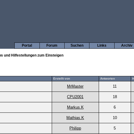
Portal
Forum
Suchen
Links
Archiv
ps und Hilfestellungen zum Einsteigen
Erstellt von
Antworten
H
MrMaster
11
CPU2001
18
Markus.K
6
Mathias.K
10
Philipp
5