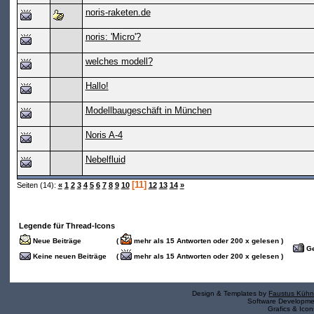
noris-raketen.de
noris: 'Micro'?
welches modell?
Hallo!
Modellbaugeschäft in München
Noris A-4
Nebelfluid
[11]
Seiten (14):
«
1
2
3
4
5
6
7
8
9
10
12
13
14
»
Legende für Thread-Icons
Neue Beiträge
(
mehr als 15 Antworten oder 200 x gelesen )
Ge
Keine neuen Beiträge
(
mehr als 15 Antworten oder 200 x gelesen )
Design & Templates by
Faustus Kühn
Software Developm
Grafics & Ico