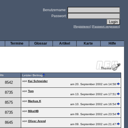
Benutzername:
Passwort:
[
Registrieren
] [
Passwort vergessen
]
Termine
Glossar
Artikel
Karte
Hilfe
its
Letzter Beitrag
von
Kai Schneider
8542
am 20. September 2002 um 14:58
von
Tom
8735
am 13. September 2002 um 17:51
von
Markus.K
8575
am 10. September 2002 um 16:54
von
MikeHB
8735
am 09. September 2002 um 23:54
von
Oliver Arend
8645
am 09. September 2002 um 21:47