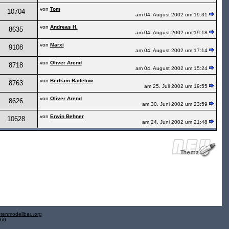
von
Tom
10704
am 04. August 2002 um 19:31
von
Andreas H.
8635
am 04. August 2002 um 19:18
von
Marxi
9108
am 04. August 2002 um 17:14
von
Oliver Arend
8718
am 04. August 2002 um 15:24
von
Bertram Radelow
8763
am 25. Juli 2002 um 19:55
von
Oliver Arend
8626
am 30. Juni 2002 um 23:59
von
Erwin Behner
10628
am 24. Juni 2002 um 21:48
tenmodellbau.org
.60