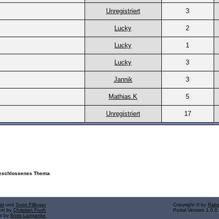
Unregistriert
3
Lucky
2
Lucky
1
Lucky
3
Jannik
3
Mathias.K
5
Unregistriert
17
schlossenes Thema
el
und
Sven Fillinger
Copyright © by
Rake
ent by
Christian Fruth
Portal Version 1.0.0
ns by
Boris Langanke