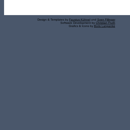
Design & Templates by
Faustus Kühnel
und
Sven Fillinger
Software Development by
Christian Fruth
Grafics & Icons by
Boris Langanke