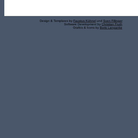
Design & Templates by
Faustus Kühnel
und
Sven Fillinger
Software Development by
Christian Fruth
Grafics & Icons by
Boris Langanke