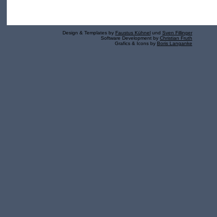
Design & Templates by
Faustus Kühnel
und
Sven Fillinger
Software Development by
Christian Fruth
Grafics & Icons by
Boris Langanke