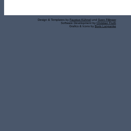
Design & Templates by
Faustus Kühnel
und
Sven Fillinger
Software Development by
Christian Fruth
Grafics & Icons by
Boris Langanke