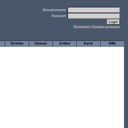
Benutzername:
Passwort:
[
Registrieren
] [
Passwort vergessen
]
Termine
Glossar
Artikel
Karte
Hilfe