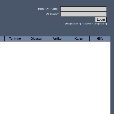
Benutzername:
Passwort:
[
Registrieren
] [
Passwort vergessen
]
Termine
Glossar
Artikel
Karte
Hilfe