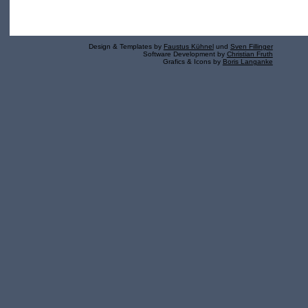
Design & Templates by
Faustus Kühnel
und
Sven Fillinger
Software Development by
Christian Fruth
Grafics & Icons by
Boris Langanke