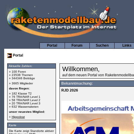
Portal
Forum
Suchen
Links
Portal
Aktuelle Zahlen:
Willkommen,
» 100 Foren
auf dem neuen Portal von Raketenmodellba
» 23538 Themen
» 344346 Beiträge
Bekanntmachung:
» 3665 Mitglieder
davon fliegen:
RJD 2026
» 182 Klasse T2
» 76 TRA/NAR Level 1
» 58 TRA/NAR Level 2
» 20 TRA/NAR Level 3
» 632 Wasserraketen
unser neuestes Mitglied:
»
Hippokrat
Karte
Die Karte zeigt Standorte aktiver