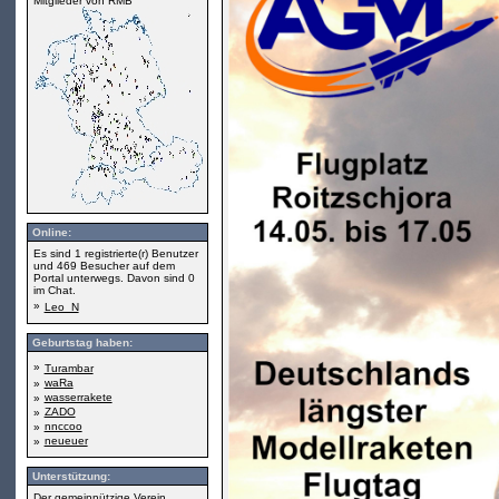
Mitglieder von RMB
Online:
Es sind 1 registrierte(r) Benutzer
und 469 Besucher auf dem
Portal unterwegs. Davon sind 0
im Chat.
»
Leo_N
Geburtstag haben:
»
Turambar
waRa
»
wasserrakete
»
ZADO
»
nnccoo
»
neueuer
»
Unterstützung:
Der gemeinnützige Verein