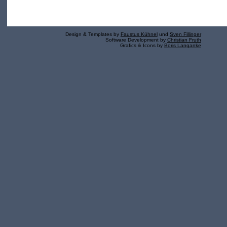
Design & Templates by
Faustus Kühnel
und
Sven Fillinger
Software Development by
Christian Fruth
Grafics & Icons by
Boris Langanke