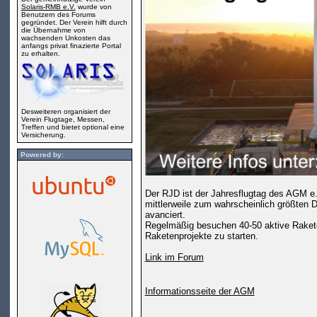
Solaris-RMB e.V.
wurde von
Benutzern des Forums
gegründet. Der Verein hilft durch
die Übernahme von
wachsenden Unkosten das
anfangs privat finazierte Portal
zu erhalten.
Desweiteren organisiert der
Verein Flugtage, Messen,
Treffen und bietet optional eine
Versicherung.
Powered by:
Der RJD ist der Jahresflugtag des AGM e.
mittlerweile zum wahrscheinlich größten 
avanciert.
Regelmäßig besuchen 40-50 aktive Rakete
Raketenprojekte zu starten.
Link im Forum
Informationsseite der AGM